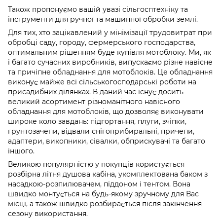
Також пропонуємо вашій увазі сільгосптехніку та
інструменти для ручної та машинної обробки землі.
Для тих, хто зацікавлений у мінімізації трудовитрат при
обробці саду, городу, фермерського господарства,
оптимальним рішенням буде купівля мотоблоку. Ми, як
і багато сучасних виробників, випускаємо різне навісне
та причіпне обладнання для мотоблоків. Це обладнання
виконує майже всі сільськогосподарські роботи на
присадибних ділянках. В даний час існує досить
великий асортимент різноманітного навісного
обладнання для мотоблоків, що дозволяє виконувати
широке коло завдань: підгортання, плуги, зчіпки,
грунтозачепи, відвали снігоприбиральні, причепи,
адаптери, викопники, сівалки, обприскувачі та багато
іншого.
Великою популярністю у покупців користується
розбірна літня душова кабіна, укомплектована баком з
насадкою-розпилювачем, піддоном і тентом. Вона
швидко монтується на будь-якому зручному для Вас
місці, а також швидко розбирається після закінчення
сезону використання.