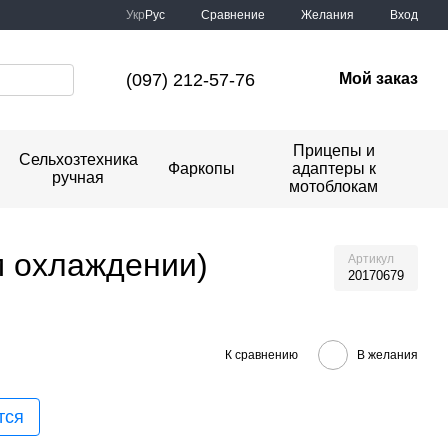
Сравнение
Укр
Рус
Желания
Вход
(097) 212-57-76
Мой заказ
Прицепы и
Сельхозтехника
Фаркопы
адаптеры к
ручная
мотоблокам
м охлаждении)
Артикул
20170679
К сравнению
В желания
тся