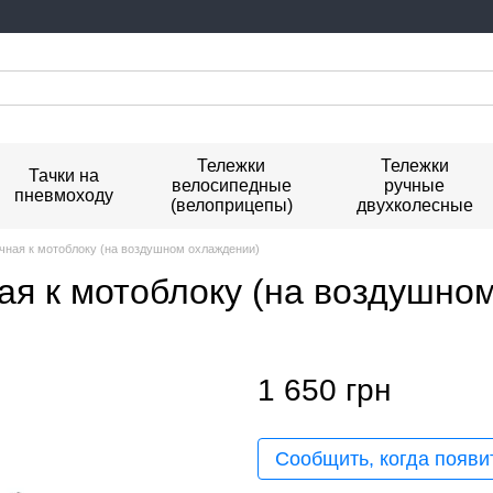
Тележки
Тележки
Тачки на
велосипедные
ручные
пневмоходу
(велоприцепы)
двухколесные
чная к мотоблоку (на воздушном охлаждении)
ая к мотоблоку (на воздушно
1 650 грн
Сообщить, когда появи