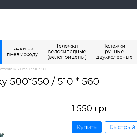
Тележки
Тележки
Тачки на
велосипедные
ручные
пневмоходу
(велоприцепы)
двухколесные
тоблоку 500*550 / 510 * 560
 500*550 / 510 * 560
1 550 грн
Купить
Быстрый 