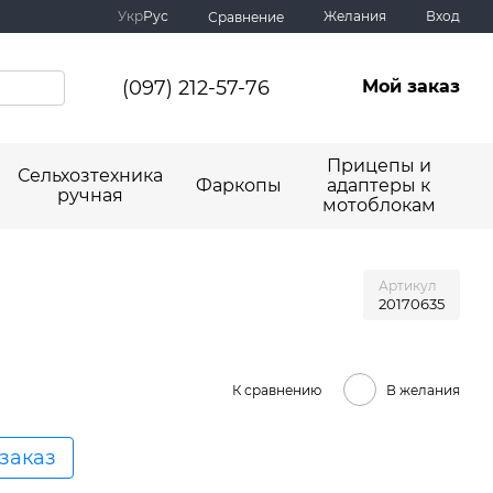
Укр
Рус
Желания
Вход
Сравнение
(097) 212-57-76
Мой заказ
Прицепы и
Сельхозтехника
Фаркопы
адаптеры к
ручная
мотоблокам
Артикул
20170635
К сравнению
В желания
заказ