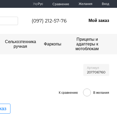
Укр
Рус
Желания
Вход
Сравнение
(097) 212-57-76
Мой заказ
Прицепы и
Сельхозтехника
Фаркопы
адаптеры к
ручная
мотоблокам
Артикул
201706760
К сравнению
В желания
каз