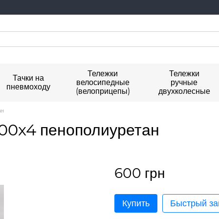
Тележки
Тележки
Тачки на
велосипедные
ручные
пневмоходу
(велоприцепы)
двухколесные
ан
3.00x4 пенополиуретан
600 грн
Купить
Быстрый за